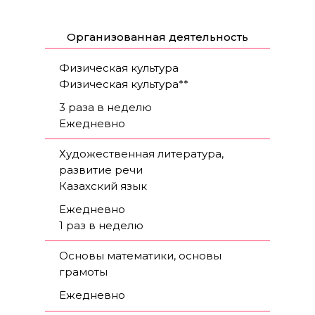
Прогрессивные обучающие программы,
среда успеха и поддержки формируют
«вкус» к обучению. Эффективность
Организованная деятельность
использования этих программ подтверждает
высокий уровень готовности детей к
Физическая культура
дальнейшему изучению программы
Физическая культура**
подготовки к школе.
3 раза в неделю
Ежедневно
Художественная литература,
развитие речи
Казахский язык
Ежедневно
1 раз в неделю
Основы математики, основы
грамоты
Ежедневно