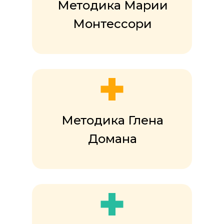
Методика Марии
Монтессори
4
5
6
Методика Глена
7
Домана